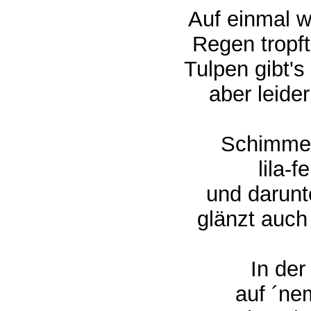
Auf einmal wi
Regen tropft 
Tulpen gibt'
aber leider
Schimmert
lila-f
und darunte
glänzt auch 
In der
auf ´nem