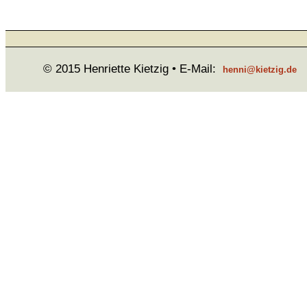
© 2015 Henriette Kietzig • E-Mail:
henni@kietzig.de