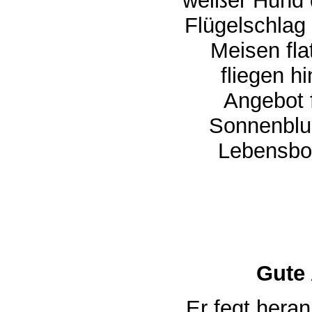
weißer Hund d
Flügelschlag
Meisen flat
fliegen hin
Angebot f
Sonnenblum
Lebensborn
Gute
Er fegt hera