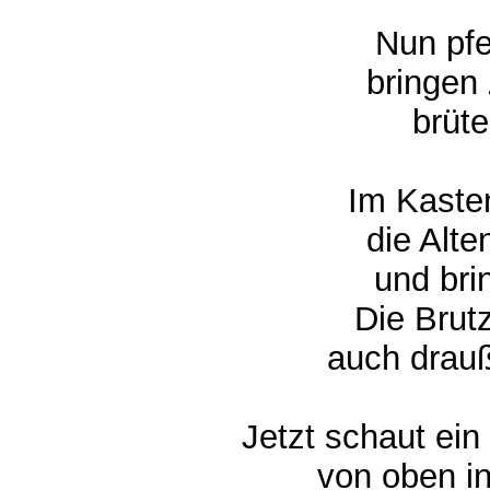
Nun pfei
bringen Z
brüte
Im Kasten 
die Alten
und brin
Die Brutze
auch drauße
Jetzt schaut ein 
von oben in 