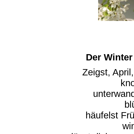
Der Winter
Zeigst, April
kno
unterwande
blü
häufelst Frü
win