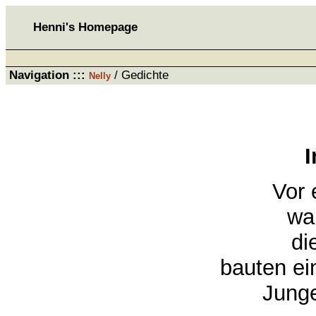
Henni's Homepage
Navigation :::
/
Gedichte
Nelly
I
Vor 
war
die
bauten ein
Junge 