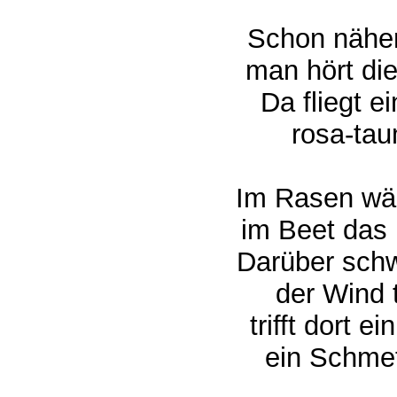
Schon näher
man hört di
Da fliegt ei
rosa-taum
Im Rasen wäc
im Beet das 
Darüber schw
der Wind tr
trifft dort e
ein Schmett