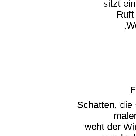
sitzt ein
Ruft 
‚Wo
F
Schatten, die
malen 
weht der Win