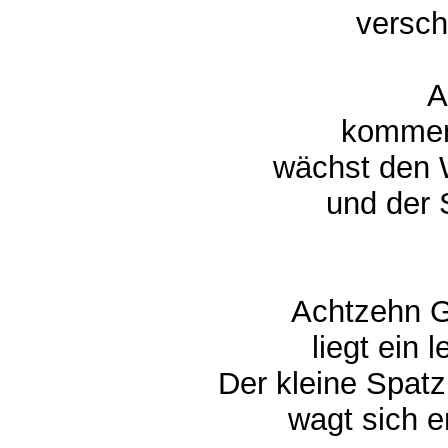
verschw
Ab
kommen 
wächst den W
und der S
Achtzehn Gr
liegt ein l
Der kleine Spatz
wagt sich en